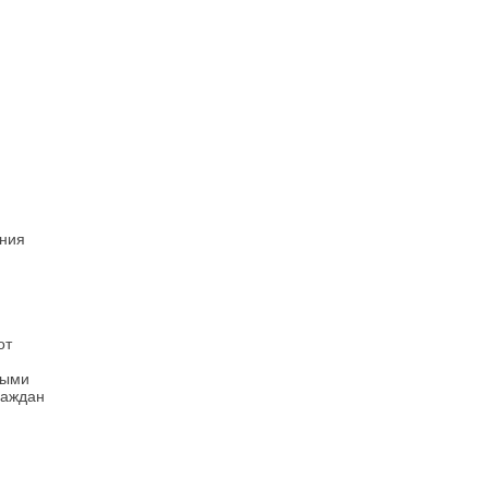
ния
от
выми
раждан