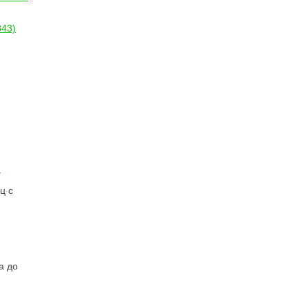
843)
я
ц с
а до