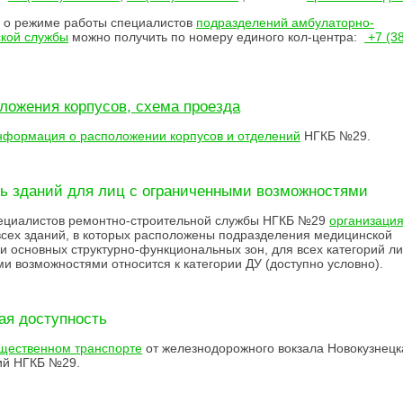
о режиме работы специалистов
подразделений амбулаторно-
ской службы
можно получить по номеру единого кол-центра:
+7 (3
ложения корпусов, схема проезда
нформация о
расположении корпусов и отделений
НГКБ №29.
ь зданий для лиц с ограниченными возможностями
пециалистов ремонтно-строительной службы НГКБ №29
организаци
сех зданий, в которых расположены подразделения медицинской
 и основных структурно-функциональных зон, для всех категорий ли
и возможностями относится к категории ДУ (доступно условно).
ая доступность
щественном транспорте
от железнодорожного вокзала Новокузнецк
ий НГКБ №29.