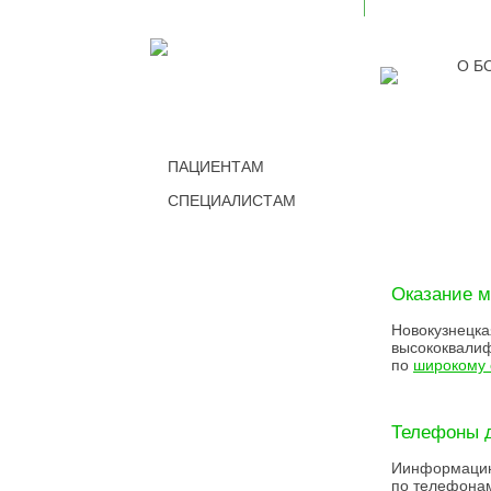
О Б
ПАЦИЕНТАМ
СПЕЦИАЛИСТАМ
СПРА
Оказание 
Новокузнецка
высококвали
по
широкому 
Телефоны д
Иинформацию,
по телефон