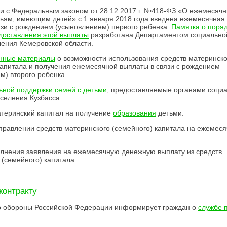
ии с Федеральным законом от 28.12.2017 г. №418-ФЗ «О ежемесяч
ьям, имеющим детей» с 1 января 2018 года введена ежемесячная
язи с рождением (усыновлением) первого ребенка.
Памятка о поряд
доставления этой выплаты
разработана Департаментом социально
ения Кемеровской области.
нные материалы
о возможности использования средств материнско
капитала и получения ежемесячной выплаты в связи с рождением
м) второго ребенка.
ной поддержки семей с детьми
, предоставляемые органами соци
селения Кузбасса.
теринский капитал на получение
образования
детьми.
правлении средств материнского (семейного) капитала на ежемес
лнения заявления на ежемесячную денежную выплату из средств
 (семейного) капитала.
контракту
о обороны Российской Федерации информирует граждан о
службе 