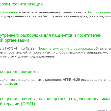
сроки госпитализации
итализации
в лечебное учреждение устанавливается
Территориаль
осударственных гарантий бесплатного оказания гражданам медиц
утреннего распорядка для пациентов и посетителей
й организации
е в ГАУЗ «НГКБ № 29»
Правила внутреннего распорядка
обязатель
ов и посетителей, а также иных лиц, обратившихся в медицинскую
и ее структурные подразделения.
осещения пациентов
циентов в стационарных отделениях НГКБ №29 осуществляется в
 с
правилами
.
сещения пациента, находящегося в отделении реанима
й терапии (ОРИТ)