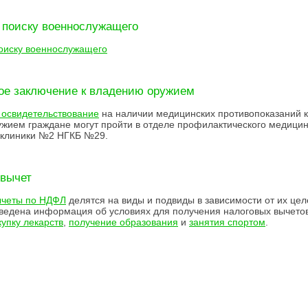
 поиску военнослужащего
оиску военнослужащего
ое заключение к владению оружием
освидетельствование
на наличии медицинских противопоказаний к
жием граждане могут пройти в отделе профилактического медицин
иклиники №2 НГКБ №29.
 вычет
ычеты по НДФЛ
делятся на виды и подвиды в зависимости от их цел
ведена информация об условиях для получения налоговых вычетов
купку лекарств
,
получение образования
и
занятия спортом
.