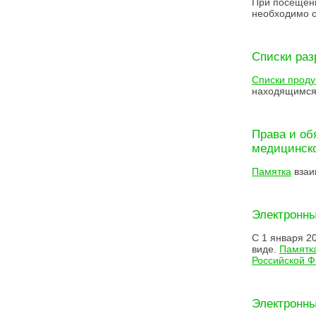
При посещени
необходимо 
Списки раз
Списки проду
находящимся
Права и об
медицинск
Памятка
взаи
Электронны
С 1 января 2
виде.
Памятка
Российской 
Электронн