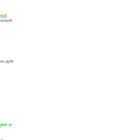
ной
инской
ны для
ции и