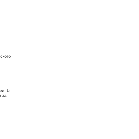
ского
ей. В
 за