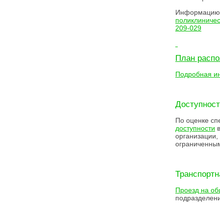
Информацию 
поликлиниче
209-029
План распо
Подробная и
Доступност
По оценке с
доступности
в
организации,
ограниченным
Транспортн
Проезд на об
подразделен