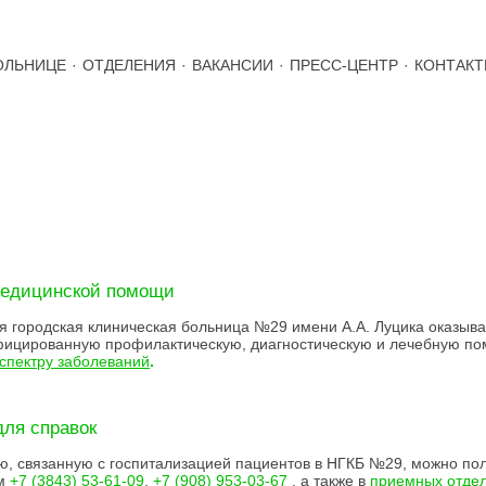
ОЛЬНИЦЕ
·
ОТДЕЛЕНИЯ
·
ВАКАНСИИ
·
ПРЕСС-ЦЕНТР
·
КОНТАК
ВОЧНАЯ ИНФОРМАЦИЯ
медицинской помощи
я городская клиническая больница №29 имени А.А. Луцика оказыва
фицированную профилактическую, диагностическую и лечебную п
спектру заболеваний
.
ля справок
 связанную с госпитализацией пациентов в НГКБ №29, можно пол
ам
+7 (3843) 53-61-09
,
+7 (908) 953-03-67
, а также в
приемных отде