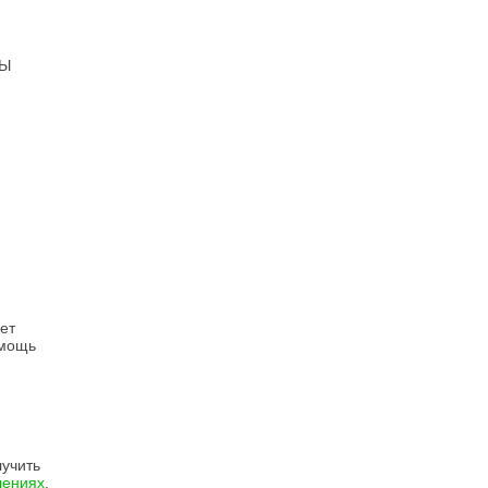
ТЫ
ет
омощь
учить
лениях
.