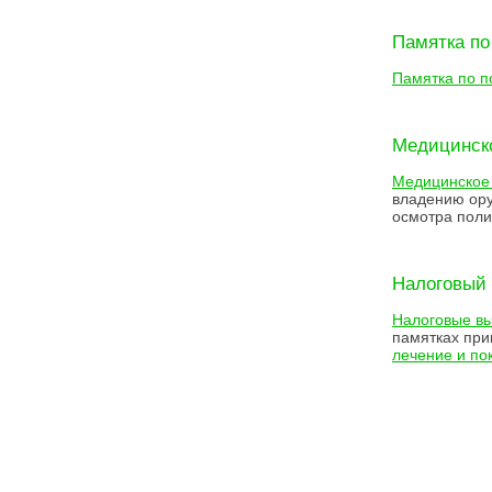
Памятка по
Памятка по п
Медицинск
Медицинское 
владению ору
осмотра пол
Налоговый
Налоговые в
памятках при
лечение и по