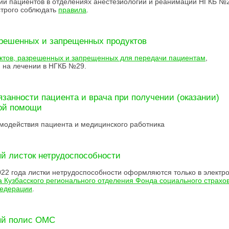
и пациентов в отделениях анестезиологии и реанимации НГКБ №
строго соблюдать
правила
.
решенных и запрещенных продуктов
ктов, разрешенных и запрещенных для передачи пациентам
,
 на лечении в НГКБ №29.
язанности пациента и врача при получении (оказании)
ой помощи
модействия пациента и медицинского работника
й листок нетрудоспособности
022 года листки нетрудоспособности оформляются только в электр
 Кузбасского регионального отделения Фонда социального страхо
Федерации
.
ый полис ОМС