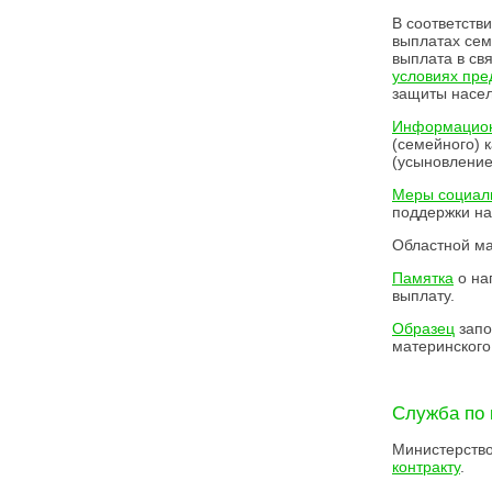
В соответств
выплатах сем
выплата в св
условиях пре
защиты насел
Информацио
(семейного) 
(усыновление
Меры социаль
поддержки на
Областной ма
Памятка
о на
выплату.
Образец
запо
материнского
Служба по 
Министерств
контракту
.