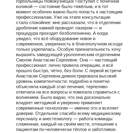
горбольницы Новокузнецка! Поступил с почечной
коликой — состояние было тяжёлым, и в тот
момент особенно важно было попасть к настоящим
профессионалам. Уже на этапе консультации
стало спокойнее: мне рассказали, что в отделении
дробление камней проводят лазером — и
процедура проходит безболезненно. А когда
увидел, что всё оборудование новое и
современное, уверенность в благополучном исходе
только укрепилась. Особую признательность хочу
выразить заведующей урологическим отделением
Смоляк Анастасии Сергеевне. Она — настоящий
профессионал: лично провела операцию, и всё
прошло быстро, чётко, без боли. С первой встречи
Анастасия Сергеевна демонстрировала высокий
уровень компетентности: подробно и понятно
объясняла каждый этап лечения, терпеливо
отвечала на все вопросы и помогала справиться с
волнением. Было видно, что она досконально
владеет методикой и уверенно применяет
современные технологии — именно это и вселяет
доверие. Отдельное спасибо всему медицинскому
персоналу и анестезиологу — работа команды
слаженная, каждый на своём месте, отношение к
пациентам по‑человечески тёплое и заботливое.