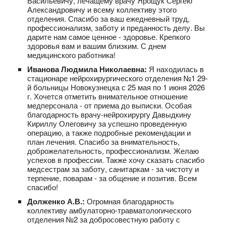
Васильевичу, лечащему врачу Ярощук Сергею
Александровичу и всему коллективу этого
отделения. Спасибо за ваш ежедневный труд,
профессионализм, заботу и преданность делу. Вы
дарите нам самое ценное - здоровье. Крепкого
здоровья вам и вашим близким. С днем
медицинского работника!
Иванова Людмила Николаевна:
Я находилась в
стационаре нейрохирургического отделения №1 29-
й больницы Новокузнецка с 25 мая по 1 июня 2026
г. Хочется отметить внимательное отношение
медперсонала - от приема до выписки. Особая
благодарность врачу-нейрохирургу Давыдкину
Кириллу Олеговичу за успешно проведенную
операцию, а также подробные рекомендации и
план лечения. Спасибо за внимательность,
доброжелательность, профессионализм. Желаю
успехов в профессии. Также хочу сказать спасибо
медсестрам за заботу, санитаркам - за чистоту и
терпение, поварам - за общение и позитив. Всем
спасибо!
Долженко А.В.:
Огромная благодарность
коллективу амбулаторно-травматологического
отделения №2 за добросовестную работу с