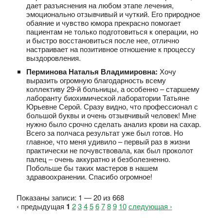
дает разъяснения на любом этапе лечения,
эмоционально отзывчивый и чуткий. Его природное
обаяние и чувство юмора прекрасно помогает
пациентам не только подготовиться к операции, но
и быстро восстановиться после нее, отлично
настраивает на позитивное отношение к процессу
выздоровления.
Перминова Наталья Владимировна:
Хочу
выразить огромную благодарность всему
коллективу 29-й больницы, а особенно – старшему
лаборанту биохимической лаборатории Татьяне
Юрьевне Серой. Сразу видно, что профессионал с
большой буквы и очень отзывчивый человек! Мне
нужно было срочно сделать анализ крови на сахар.
Всего за полчаса результат уже был готов. Но
главное, что меня удивило – первый раз в жизни
практически не почувствовала, как был проколот
палец – очень аккуратно и безболезненно.
Побольше бы таких мастеров в нашем
здравоохранении. Спасибо огромное!
Показаны записи: 1 — 20 из 668
‹ предыдущая
1
2
3
4
5
6
7
8
9
10
следующая ›