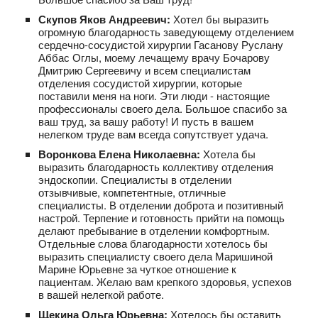
Скупов Яков Андреевич:
Хотел бы выразить
огромную благодарность заведующему отделением
сердечно-сосудистой хирургии Гасанову Руслану
Аббас Оглы, моему лечащему врачу Бочарову
Дмитрию Сергеевичу и всем специалистам
отделения сосудистой хирургии, которые
поставили меня на ноги. Эти люди - настоящие
профессионалы своего дела. Большое спасибо за
ваш труд, за вашу работу! И пусть в вашем
нелегком труде вам всегда сопутствует удача.
Воронкова Елена Николаевна:
Хотела бы
выразить благодарность коллективу отделения
эндоскопии. Специалисты в отделении
отзывчивые, компетентные, отличные
специалисты. В отделении доброта и позитивный
настрой. Терпение и готовность прийти на помощь
делают пребывание в отделении комфортным.
Отдельные слова благодарности хотелось бы
выразить специалисту своего дела Маришиной
Марине Юрьевне за чуткое отношение к
пациентам. Желаю вам крепкого здоровья, успехов
в вашей нелегкой работе.
Щекина Ольга Юрьевна:
Хотелось бы оставить