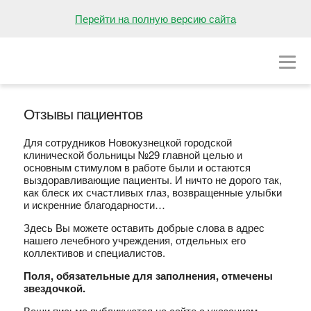
НА ГЛАВНУЮ
Перейти на полную версию сайта
О БОЛЬНИЦЕ
ОТДЕЛЕНИЯ
Отзывы пациентов
ВАКАНСИИ
Для сотрудников Новокузнецкой городской
ПРЕСС-ЦЕНТР
клинической больницы №29 главной целью и
основным стимулом в работе были и остаются
КОНТАКТЫ
выздоравливающие пациенты. И ничто не дорого так,
как блеск их счастливых глаз, возвращенные улыбки
и искренние благодарности…
Здесь Вы можете оставить добрые слова в адрес
нашего лечебного учреждения, отдельных его
коллективов и специалистов.
Поля, обязательные для заполнения, отмечены
звездочкой.
Ваши письма публикуются на сайте с указанием