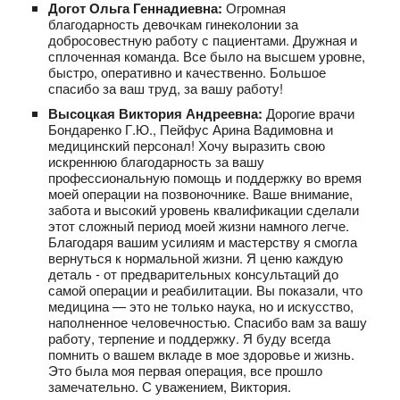
Догот Ольга Геннадиевна:
Огромная
благодарность девочкам гинеколонии за
добросовестную работу с пациентами. Дружная и
сплоченная команда. Все было на высшем уровне,
быстро, оперативно и качественно. Большое
спасибо за ваш труд, за вашу работу!
Высоцкая Виктория Андреевна:
Дорогие врачи
Бондаренко Г.Ю., Пейфус Арина Вадимовна и
медицинский персонал! Хочу выразить свою
искреннюю благодарность за вашу
профессиональную помощь и поддержку во время
моей операции на позвоночнике. Ваше внимание,
забота и высокий уровень квалификации сделали
этот сложный период моей жизни намного легче.
Благодаря вашим усилиям и мастерству я смогла
вернуться к нормальной жизни. Я ценю каждую
деталь - от предварительных консультаций до
самой операции и реабилитации. Вы показали, что
медицина — это не только наука, но и искусство,
наполненное человечностью. Спасибо вам за вашу
работу, терпение и поддержку. Я буду всегда
помнить о вашем вкладе в мое здоровье и жизнь.
Это была моя первая операция, все прошло
замечательно. С уважением, Виктория.