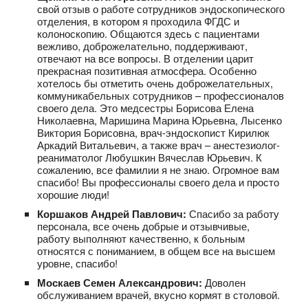
свой отзыв о работе сотрудников эндоскопического
отделения, в котором я проходила ФГДС и
колоноскопию. Общаются здесь с пациентами
вежливо, доброжелательно, поддерживают,
отвечают на все вопросы. В отделении царит
прекрасная позитивная атмосфера. Особенно
хотелось бы отметить очень доброжелательных,
коммуникабельных сотрудников – профессионалов
своего дела. Это медсестры Борисова Елена
Николаевна, Маришина Марина Юрьевна, Лысенко
Виктория Борисовна, врач-эндоскопист Кирилюк
Аркадий Витальевич, а также врач – анестезиолог-
реаниматолог Любушкин Вячеслав Юрьевич. К
сожалению, все фамилии я не знаю. Огромное вам
спасибо! Вы профессионалы своего дела и просто
хорошие люди!
Коршаков Андрей Павлович:
Спасибо за работу
персонала, все очень добрые и отзывчивые,
работу выполняют качественно, к больным
относятся с пониманием, в общем все на высшем
уровне, спасибо!
Москаев Семен Александрович:
Доволен
обслуживанием врачей, вкусно кормят в столовой.