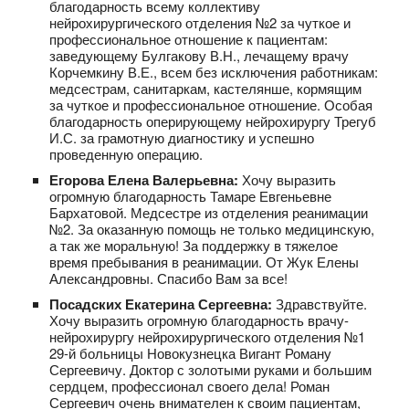
благодарность всему коллективу
нейрохирургического отделения №2 за чуткое и
профессиональное отношение к пациентам:
заведующему Булгакову В.Н., лечащему врачу
Корчемкину В.Е., всем без исключения работникам:
медсестрам, санитаркам, кастелянше, кормящим
за чуткое и профессиональное отношение. Особая
благодарность оперирующему нейрохирургу Трегуб
И.С. за грамотную диагностику и успешно
проведенную операцию.
Егорова Елена Валерьевна:
Хочу выразить
огромную благодарность Тамаре Евгеньевне
Бархатовой. Медсестре из отделения реанимации
№2. За оказанную помощь не только медицинскую,
а так же моральную! За поддержку в тяжелое
время пребывания в реанимации. От Жук Елены
Александровны. Спасибо Вам за все!
Посадских Екатерина Сергеевна:
Здравствуйте.
Хочу выразить огромную благодарность врачу-
нейрохирургу нейрохирургического отделения №1
29-й больницы Новокузнецка Вигант Роману
Сергеевичу. Доктор с золотыми руками и большим
сердцем, профессионал своего дела! Роман
Сергеевич очень внимателен к своим пациентам,