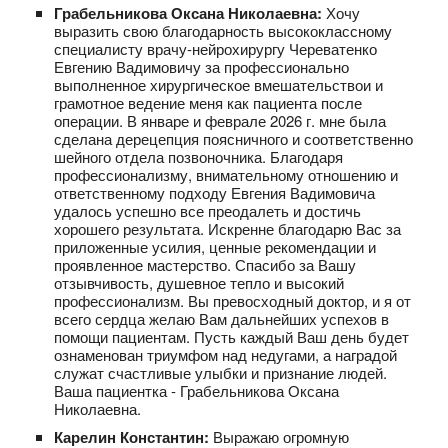
Грабельникова Оксана Николаевна:
Хочу
выразить свою благодарность высококлассному
специалисту врачу-нейрохирургу Череватенко
Евгению Вадимовичу за профессионально
выполненное хирургическое вмешательствои и
грамотное ведение меня как пациента после
операции. В январе и феврале 2026 г. мне была
сделана дерецепция поясничного и соответственно
шейного отдела позвоночника. Благодаря
профессионализму, внимательному отношению и
ответственному подходу Евгения Вадимовича
удалось успешно все преодалеть и достичь
хорошего результата. Искренне благодарю Вас за
приложенные усилия, ценные рекомендации и
проявленное мастерство. Спасибо за Вашу
отзывчивость, душевное тепло и высокий
профессионализм. Вы превосходный доктор, и я от
всего сердца желаю Вам дальнейших успехов в
помощи пациентам. Пусть каждый Ваш день будет
ознаменован триумфом над недугами, а наградой
служат счастливые улыбки и признание людей.
Ваша пациентка - Грабельникова Оксана
Николаевна.
Карелин Константин:
Выражаю огромную