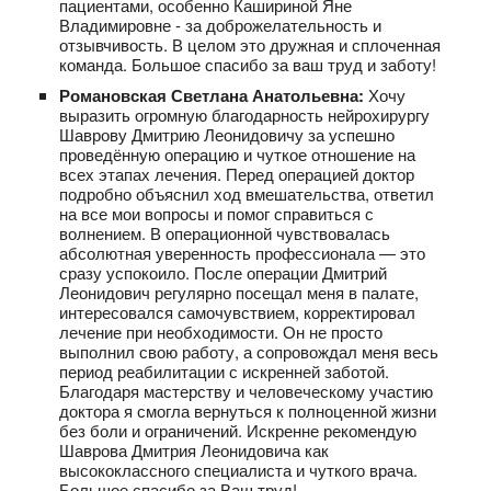
пациентами, особенно Кашириной Яне
Владимировне - за доброжелательность и
отзывчивость. В целом это дружная и сплоченная
команда. Большое спасибо за ваш труд и заботу!
Романовская Светлана Анатольевна:
Хочу
выразить огромную благодарность нейрохирургу
Шаврову Дмитрию Леонидовичу за успешно
проведённую операцию и чуткое отношение на
всех этапах лечения. Перед операцией доктор
подробно объяснил ход вмешательства, ответил
на все мои вопросы и помог справиться с
волнением. В операционной чувствовалась
абсолютная уверенность профессионала — это
сразу успокоило. После операции Дмитрий
Леонидович регулярно посещал меня в палате,
интересовался самочувствием, корректировал
лечение при необходимости. Он не просто
выполнил свою работу, а сопровождал меня весь
период реабилитации с искренней заботой.
Благодаря мастерству и человеческому участию
доктора я смогла вернуться к полноценной жизни
без боли и ограничений. Искренне рекомендую
Шаврова Дмитрия Леонидовича как
высококлассного специалиста и чуткого врача.
Большое спасибо за Ваш труд!