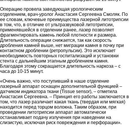
Операцию провела заведующая урологическим
отделением, врач-уролог Анастасия Сергеевна Смоляк. По
ее словам, ключевые преимущества лазерной литотрипсии
в том, что, в отличие от ультразвуковой литотрипсии,
применявшейся в отделении ранее, лазер позволяет
фрагментировать камень любой плотности и размера.
Длительность операции снижается, так как скорость
дробления камней выше, нет миграции камня в почку при
контактном дроблении (ретропульсии). Это исключает
необходимость повторных госпитализаций и установки
стента с дальнейшим этапным дроблением камня.
Благодаря этому сокращается длительность наркоза – с
часа до 10-15 минут.
«Очень важно, что поступивший в наше отделение
лазерный аппарат оснащен дополнительной функцией –
датчиком индикатора ткани (Tissue sensor), – отметила
Анастасия Сергеевна. – Принцип его работы заключается в
том, что лазер различает какая ткань (твердая или мягкая)
находится перед торцом волокна. Таким образом, при
проведении литотрипсии аппарат автоматически
останавливает подачу излучения при наведении на
слизистую, исключая риск повреждения и перфорации».